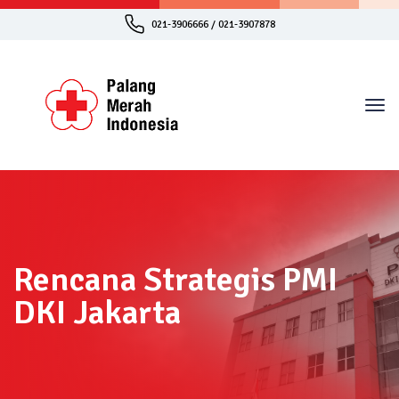
021-3906666 / 021-3907878
Rencana Strategis PMI
DKI Jakarta