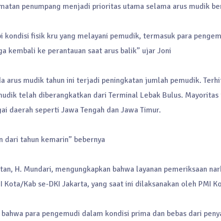
amatan penumpang menjadi prioritas utama selama arus mudik be
api kondisi fisik kru yang melayani pemudik, termasuk para penge
a kembali ke perantauan saat arus balik” ujar Joni
da arus mudik tahun ini terjadi peningkatan jumlah pemudik. Terh
dik telah diberangkatkan dari Terminal Lebak Bulus. Mayoritas t
gai daerah seperti Jawa Tengah dan Jawa Timur.
n dari tahun kemarin” bebernya
atan, H. Mundari, mengungkapkan bahwa layanan pemeriksaan na
 Kota/Kab se-DKI Jakarta, yang saat ini dilaksanakan oleh PMI Ko
an bahwa para pengemudi dalam kondisi prima dan bebas dari pen