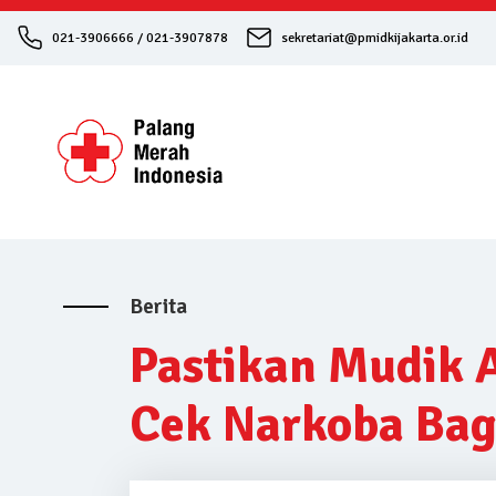
021-3906666 / 021-3907878
sekretariat@pmidkijakarta.or.id
Berita
Pastikan Mudik 
Cek Narkoba Bag